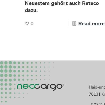
Neuestem gehört auch Reteco
dazu.
0
Read more
Haid-un
76131 Ka
0721 