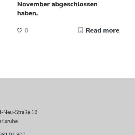
November abgeschlossen
haben.
0
Read more
d-Neu-Straße 18
rlsruhe
981 91 800