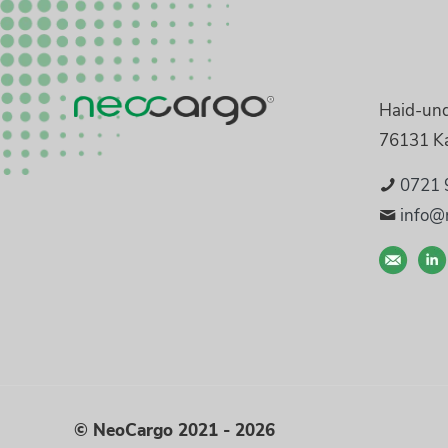
Haid-un
76131 Ka
0721 
info@
© NeoCargo 2021 - 2026