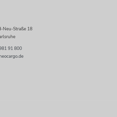
d-Neu-Straße 18
rlsruhe
981 91 800
neocargo.de